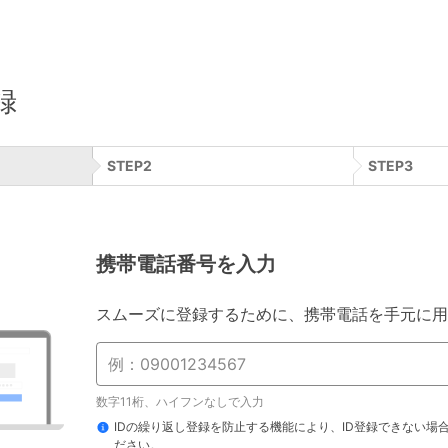
録
STEP
2
STEP
3
携帯電話番号を入力
スムーズに登録するために、携帯電話を手元に用
数字11桁、ハイフンなしで入力
IDの繰り返し登録を防止する機能により、ID登録できない場
ださい。