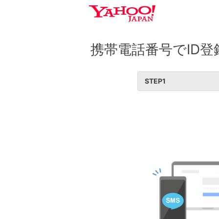
携帯電話番号でID登
STEP
1