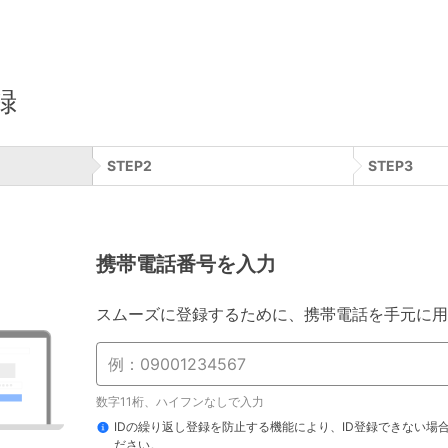
録
STEP
2
STEP
3
携帯電話番号を入力
スムーズに登録するために、携帯電話を手元に用
数字11桁、ハイフンなしで入力
IDの繰り返し登録を防止する機能により、ID登録できない場
ださい。