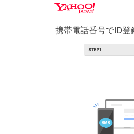
携帯電話番号でID登
STEP
1