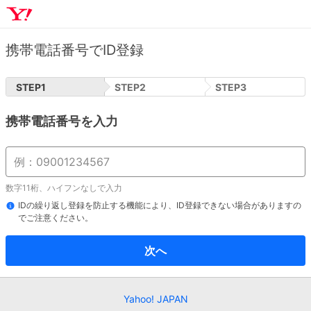
携帯電話番号でID登録
STEP
1
STEP
2
STEP
3
携帯電話番号を入力
数字11桁、ハイフンなしで入力
IDの繰り返し登録を防止する機能により、ID登録できない場合がありますの
でご注意ください。
次へ
Yahoo! JAPAN