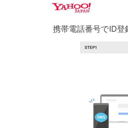
携帯電話番号でID登
STEP
1