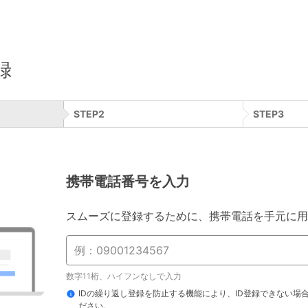
録
STEP
2
STEP
3
携帯電話番号を入力
スムーズに登録するために、携帯電話を手元に用
数字11桁、ハイフンなしで入力
IDの繰り返し登録を防止する機能により、ID登録できない場
ださい。