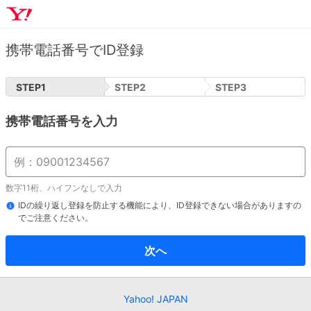
携帯電話番号でID登録
STEP
1
STEP
2
STEP
3
携帯電話番号を入力
数字11桁、ハイフンなしで入力
IDの繰り返し登録を防止する機能により、ID登録できない場合がありますの
でご注意ください。
次へ
Yahoo! JAPAN