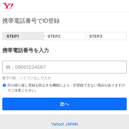
携帯電話番号でID登録
STEP
1
STEP
2
STEP
3
携帯電話番号を入力
数字11桁、ハイフンなしで入力
IDの繰り返し登録を防止する機能により、ID登録できない場合がありますの
でご注意ください。
次へ
Yahoo! JAPAN