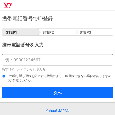
携帯電話番号でID登録
STEP
1
STEP
2
STEP
3
携帯電話番号を入力
数字11桁、ハイフンなしで入力
IDの繰り返し登録を防止する機能により、ID登録できない場合がありますの
でご注意ください。
次へ
Yahoo! JAPAN