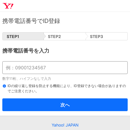
携帯電話番号でID登録
STEP
1
STEP
2
STEP
3
携帯電話番号を入力
数字11桁、ハイフンなしで入力
IDの繰り返し登録を防止する機能により、ID登録できない場合がありますの
でご注意ください。
次へ
Yahoo! JAPAN