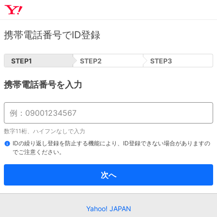
携帯電話番号でID登録
STEP
1
STEP
2
STEP
3
携帯電話番号を入力
数字11桁、ハイフンなしで入力
IDの繰り返し登録を防止する機能により、ID登録できない場合がありますの
でご注意ください。
次へ
Yahoo! JAPAN