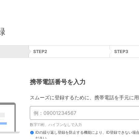
録
STEP
2
STEP
3
携帯電話番号を入力
スムーズに登録するために、携帯電話を手元に用
数字11桁、ハイフンなしで入力
IDの繰り返し登録を防止する機能により、ID登録できない場
ださい。