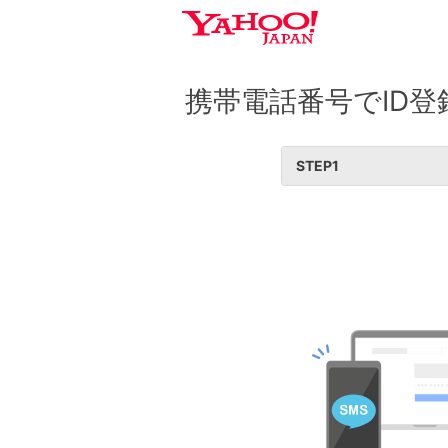
携帯電話番号でID登
STEP
1