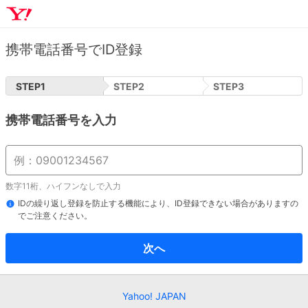
携帯電話番号でID登録
STEP
1
STEP
2
STEP
3
携帯電話番号を入力
数字11桁、ハイフンなしで入力
IDの繰り返し登録を防止する機能により、ID登録できない場合がありますの
でご注意ください。
次へ
Yahoo! JAPAN