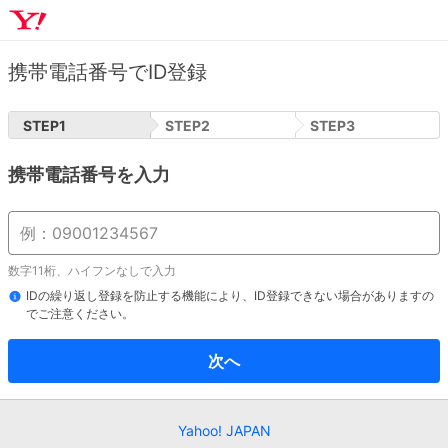
携帯電話番号でID登録
STEP
1
STEP
2
STEP
3
携帯電話番号を入力
数字11桁、ハイフンなしで入力
IDの繰り返し登録を防止する機能により、ID登録できない場合がありますの
でご注意ください。
次へ
Yahoo! JAPAN