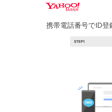
携帯電話番号でID登
STEP
1