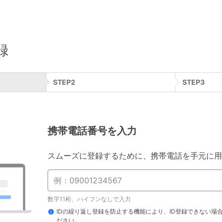
録
STEP
2
STEP
3
携帯電話番号を入力
スムーズに登録するために、携帯電話を手元に用
数字11桁、ハイフンなしで入力
IDの繰り返し登録を防止する機能により、ID登録できない場
ださい。