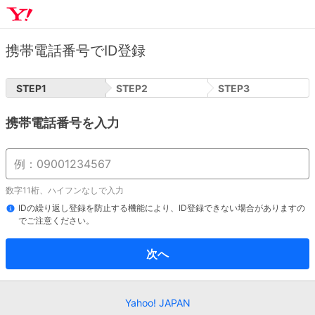
携帯電話番号でID登録
STEP
1
STEP
2
STEP
3
携帯電話番号を入力
数字11桁、ハイフンなしで入力
IDの繰り返し登録を防止する機能により、ID登録できない場合がありますの
でご注意ください。
次へ
Yahoo! JAPAN