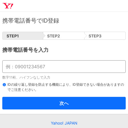
携帯電話番号でID登録
STEP
1
STEP
2
STEP
3
携帯電話番号を入力
数字11桁、ハイフンなしで入力
IDの繰り返し登録を防止する機能により、ID登録できない場合がありますの
でご注意ください。
次へ
Yahoo! JAPAN