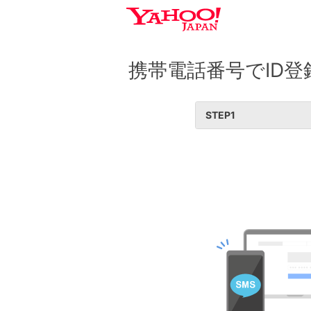
携帯電話番号でID登
STEP
1