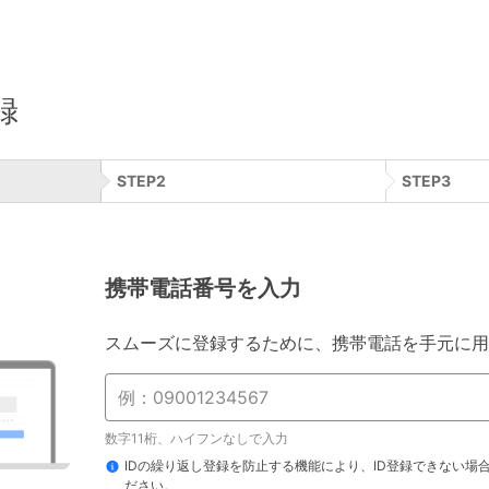
録
STEP
2
STEP
3
携帯電話番号を入力
スムーズに登録するために、携帯電話を手元に用
数字11桁、ハイフンなしで入力
IDの繰り返し登録を防止する機能により、ID登録できない場
ださい。