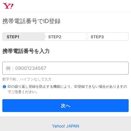
携帯電話番号でID登録
STEP
1
STEP
2
STEP
3
携帯電話番号を入力
数字11桁、ハイフンなしで入力
IDの繰り返し登録を防止する機能により、ID登録できない場合がありますの
でご注意ください。
次へ
Yahoo! JAPAN