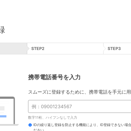
録
STEP
2
STEP
3
携帯電話番号を入力
スムーズに登録するために、携帯電話を手元に用
数字11桁、ハイフンなしで入力
IDの繰り返し登録を防止する機能により、ID登録できない場
ださい。