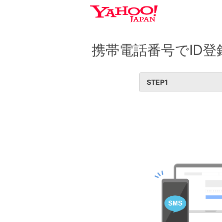
携帯電話番号でID登
STEP
1