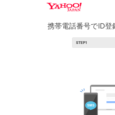
携帯電話番号でID登
STEP
1