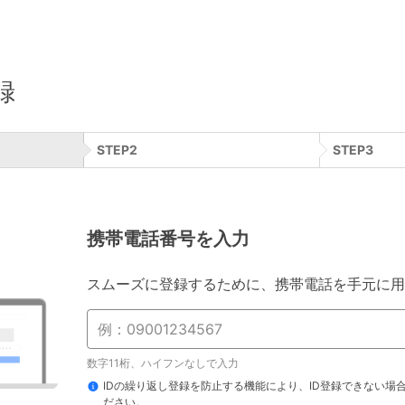
録
STEP
2
STEP
3
携帯電話番号を入力
スムーズに登録するために、携帯電話を手元に用
数字11桁、ハイフンなしで入力
IDの繰り返し登録を防止する機能により、ID登録できない場
ださい。