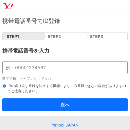
携帯電話番号でID登録
STEP
1
STEP
2
STEP
3
携帯電話番号を入力
数字11桁、ハイフンなしで入力
IDの繰り返し登録を防止する機能により、ID登録できない場合がありますの
でご注意ください。
次へ
Yahoo! JAPAN