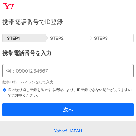
携帯電話番号でID登録
STEP
1
STEP
2
STEP
3
携帯電話番号を入力
数字11桁、ハイフンなしで入力
IDの繰り返し登録を防止する機能により、ID登録できない場合がありますの
でご注意ください。
次へ
Yahoo! JAPAN