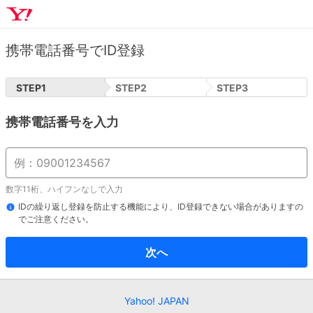
携帯電話番号でID登録
STEP
1
STEP
2
STEP
3
携帯電話番号を入力
数字11桁、ハイフンなしで入力
IDの繰り返し登録を防止する機能により、ID登録できない場合がありますの
でご注意ください。
次へ
Yahoo! JAPAN