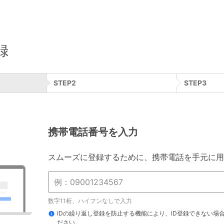
録
STEP
2
STEP
3
携帯電話番号を入力
スムーズに登録するために、携帯電話を手元に用
数字11桁、ハイフンなしで入力
IDの繰り返し登録を防止する機能により、ID登録できない場
ださい。