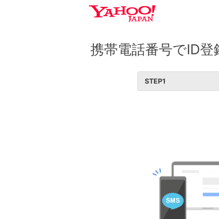
携帯電話番号でID登
STEP
1