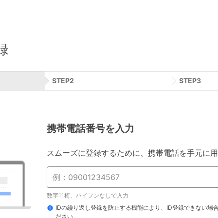
録
STEP
2
STEP
3
携帯電話番号を入力
スムーズに登録するために、携帯電話を手元に用
数字11桁、ハイフンなしで入力
IDの繰り返し登録を防止する機能により、ID登録できない場
ださい。