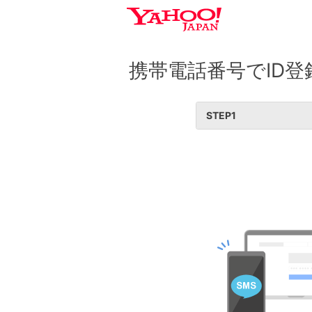
携帯電話番号でID登
STEP
1