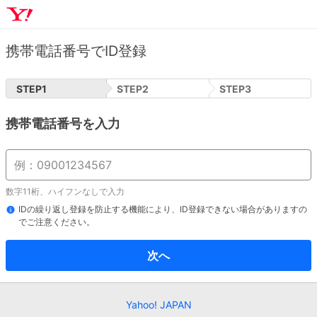
携帯電話番号でID登録
STEP
1
STEP
2
STEP
3
携帯電話番号を入力
数字11桁、ハイフンなしで入力
IDの繰り返し登録を防止する機能により、ID登録できない場合がありますの
でご注意ください。
次へ
Yahoo! JAPAN