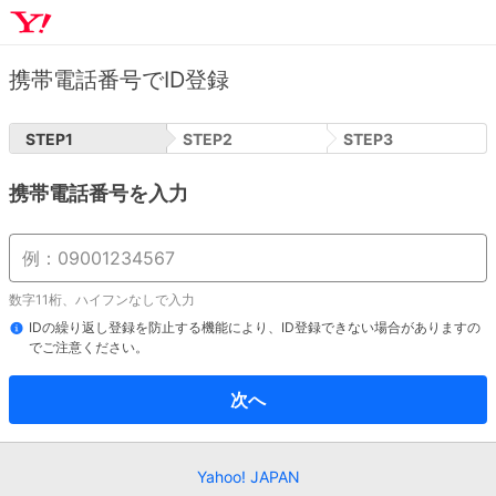
携帯電話番号でID登録
STEP
1
STEP
2
STEP
3
携帯電話番号を入力
数字11桁、ハイフンなしで入力
IDの繰り返し登録を防止する機能により、ID登録できない場合がありますの
でご注意ください。
次へ
Yahoo! JAPAN