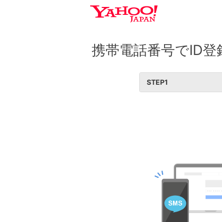
携帯電話番号でID登
STEP
1