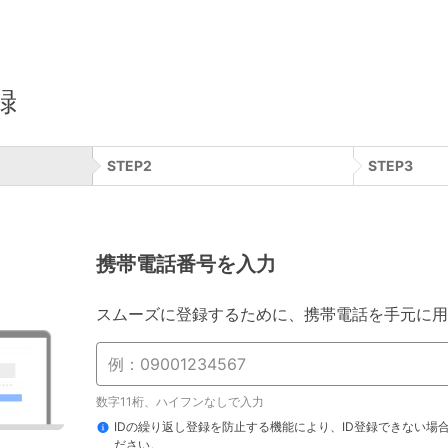
録
STEP
2
STEP
3
携帯電話番号を入力
スムーズに登録するために、携帯電話を手元に用
数字11桁、ハイフンなしで入力
IDの繰り返し登録を防止する機能により、ID登録できない場
ださい。