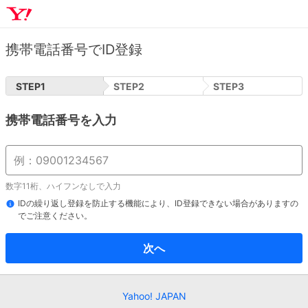
携帯電話番号でID登録
STEP
1
STEP
2
STEP
3
携帯電話番号を入力
数字11桁、ハイフンなしで入力
IDの繰り返し登録を防止する機能により、ID登録できない場合がありますの
でご注意ください。
次へ
Yahoo! JAPAN