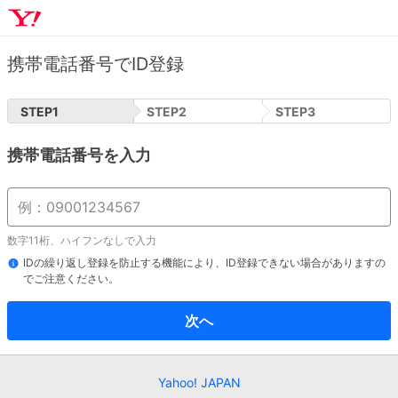
携帯電話番号でID登録
STEP
1
STEP
2
STEP
3
携帯電話番号を入力
数字11桁、ハイフンなしで入力
IDの繰り返し登録を防止する機能により、ID登録できない場合がありますの
でご注意ください。
次へ
Yahoo! JAPAN