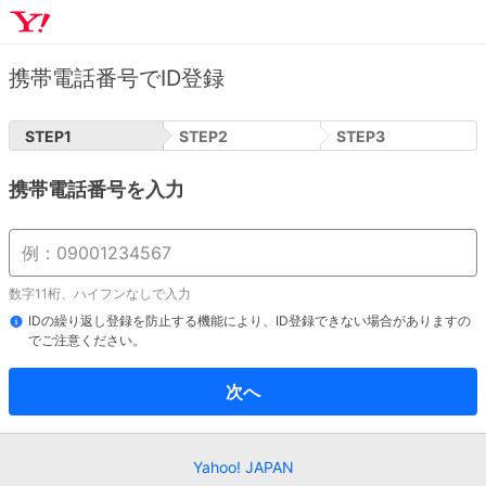
携帯電話番号でID登録
STEP
1
STEP
2
STEP
3
携帯電話番号を入力
数字11桁、ハイフンなしで入力
IDの繰り返し登録を防止する機能により、ID登録できない場合がありますの
でご注意ください。
次へ
Yahoo! JAPAN