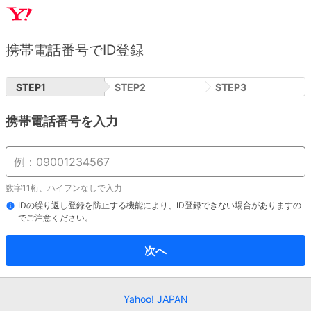
携帯電話番号でID登録
STEP
1
STEP
2
STEP
3
携帯電話番号を入力
数字11桁、ハイフンなしで入力
IDの繰り返し登録を防止する機能により、ID登録できない場合がありますの
でご注意ください。
次へ
Yahoo! JAPAN