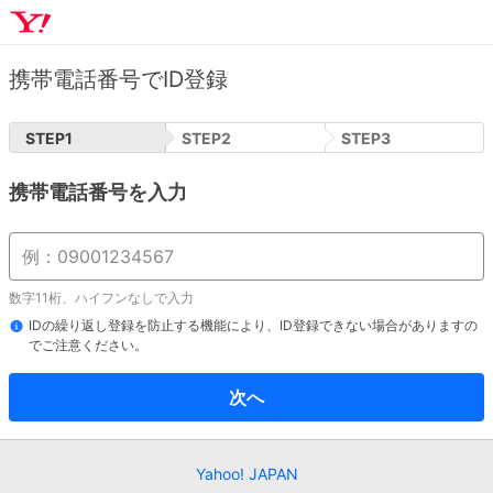
携帯電話番号でID登録
STEP
1
STEP
2
STEP
3
携帯電話番号を入力
数字11桁、ハイフンなしで入力
IDの繰り返し登録を防止する機能により、ID登録できない場合がありますの
でご注意ください。
次へ
Yahoo! JAPAN