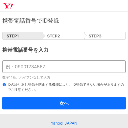
携帯電話番号でID登録
STEP
1
STEP
2
STEP
3
携帯電話番号を入力
数字11桁、ハイフンなしで入力
IDの繰り返し登録を防止する機能により、ID登録できない場合がありますの
でご注意ください。
次へ
Yahoo! JAPAN