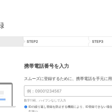
録
STEP
2
STEP
3
携帯電話番号を入力
スムーズに登録するために、携帯電話を手元に用
数字11桁、ハイフンなしで入力
IDの繰り返し登録を防止する機能により、ID登録できない場
ださい。