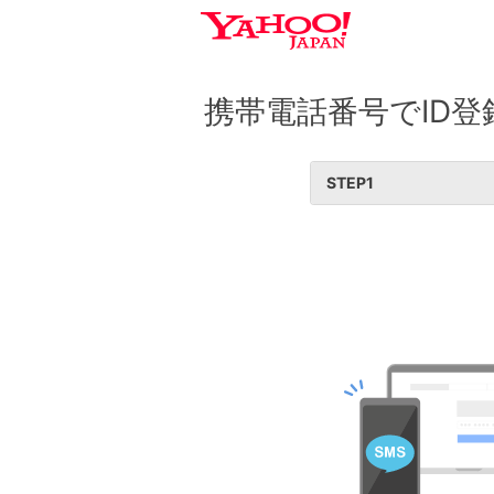
携帯電話番号でID登
STEP
1