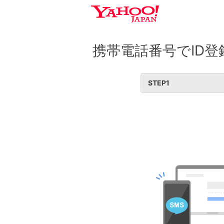
携帯電話番号でID登
STEP
1