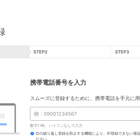
録
STEP
2
STEP
3
携帯電話番号を入力
スムーズに登録するために、携帯電話を手元に用
数字11桁、ハイフンなしで入力
IDの繰り返し登録を防止する機能により、ID登録できない場
ださい。