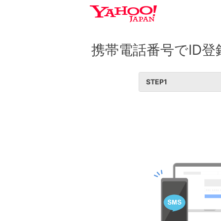
携帯電話番号でID登
STEP
1