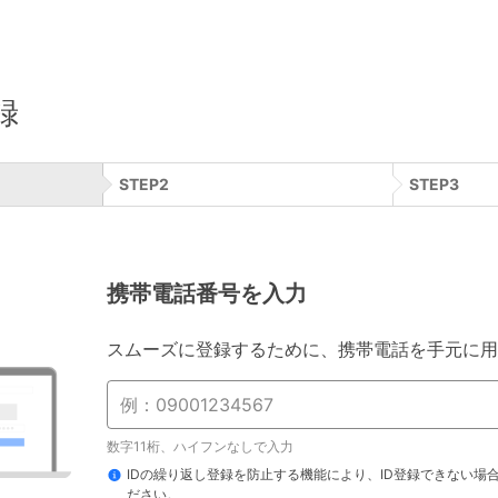
録
STEP
2
STEP
3
携帯電話番号を入力
スムーズに登録するために、携帯電話を手元に用
数字11桁、ハイフンなしで入力
IDの繰り返し登録を防止する機能により、ID登録できない場
ださい。