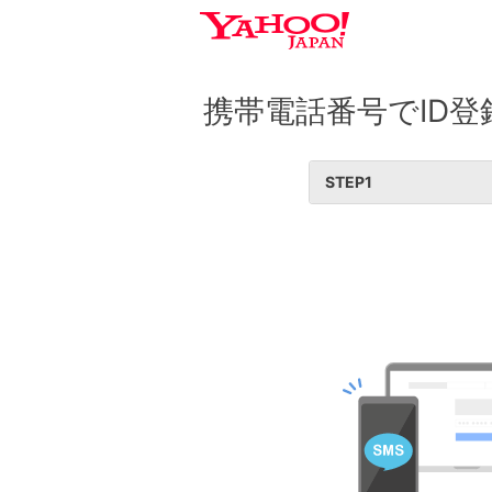
携帯電話番号でID登
STEP
1