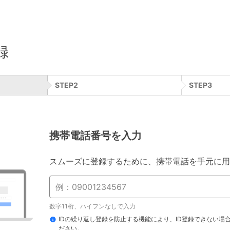
録
STEP
2
STEP
3
携帯電話番号を入力
スムーズに登録するために、携帯電話を手元に用
数字11桁、ハイフンなしで入力
IDの繰り返し登録を防止する機能により、ID登録できない場
ださい。