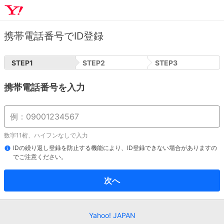
携帯電話番号でID登録
STEP
1
STEP
2
STEP
3
携帯電話番号を入力
数字11桁、ハイフンなしで入力
IDの繰り返し登録を防止する機能により、ID登録できない場合がありますの
でご注意ください。
次へ
Yahoo! JAPAN