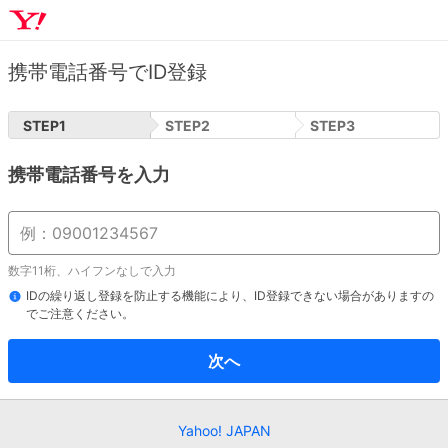
携帯電話番号でID登録
STEP
1
STEP
2
STEP
3
携帯電話番号を入力
数字11桁、ハイフンなしで入力
IDの繰り返し登録を防止する機能により、ID登録できない場合がありますの
でご注意ください。
次へ
Yahoo! JAPAN