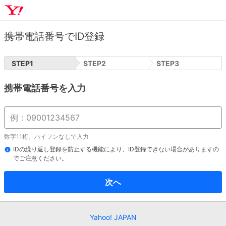
携帯電話番号でID登録
STEP
1
STEP
2
STEP
3
携帯電話番号を入力
数字11桁、ハイフンなしで入力
IDの繰り返し登録を防止する機能により、ID登録できない場合がありますの
でご注意ください。
次へ
Yahoo! JAPAN