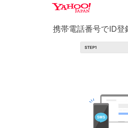
携帯電話番号でID登
STEP
1