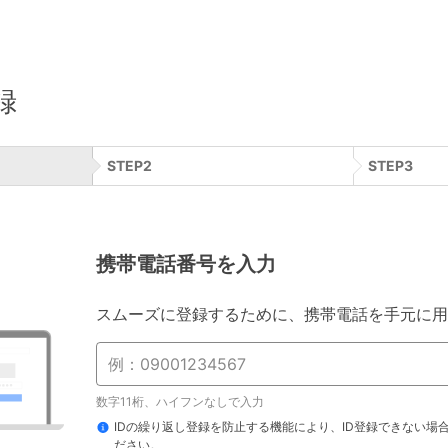
録
STEP
2
STEP
3
携帯電話番号を入力
スムーズに登録するために、携帯電話を手元に用
数字11桁、ハイフンなしで入力
IDの繰り返し登録を防止する機能により、ID登録できない場
ださい。