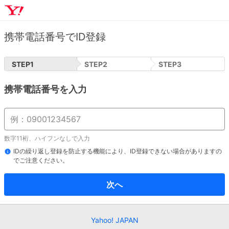
携帯電話番号でID登録
STEP
1
STEP
2
STEP
3
携帯電話番号を入力
数字11桁、ハイフンなしで入力
IDの繰り返し登録を防止する機能により、ID登録できない場合がありますの
でご注意ください。
次へ
Yahoo! JAPAN