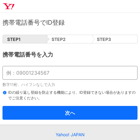
携帯電話番号でID登録
STEP
1
STEP
2
STEP
3
携帯電話番号を入力
数字11桁、ハイフンなしで入力
IDの繰り返し登録を防止する機能により、ID登録できない場合がありますの
でご注意ください。
次へ
Yahoo! JAPAN