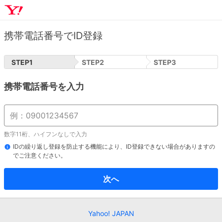
携帯電話番号でID登録
STEP
1
STEP
2
STEP
3
携帯電話番号を入力
数字11桁、ハイフンなしで入力
IDの繰り返し登録を防止する機能により、ID登録できない場合がありますの
でご注意ください。
次へ
Yahoo! JAPAN