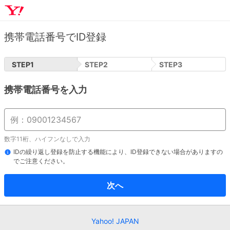
携帯電話番号でID登録
STEP
1
STEP
2
STEP
3
携帯電話番号を入力
数字11桁、ハイフンなしで入力
IDの繰り返し登録を防止する機能により、ID登録できない場合がありますの
でご注意ください。
次へ
Yahoo! JAPAN