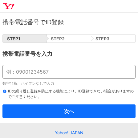
携帯電話番号でID登録
STEP
1
STEP
2
STEP
3
携帯電話番号を入力
数字11桁、ハイフンなしで入力
IDの繰り返し登録を防止する機能により、ID登録できない場合がありますの
でご注意ください。
次へ
Yahoo! JAPAN