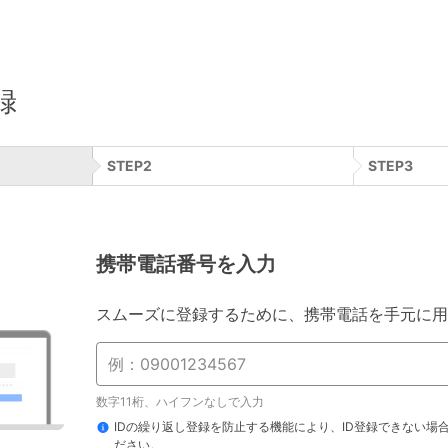
録
STEP
2
STEP
3
携帯電話番号を入力
スムーズに登録するために、携帯電話を手元に用
数字11桁、ハイフンなしで入力
IDの繰り返し登録を防止する機能により、ID登録できない場
ださい。