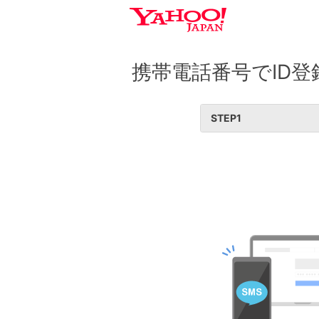
携帯電話番号でID登
STEP
1