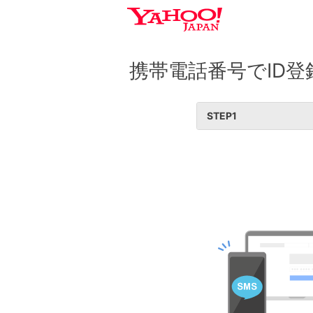
携帯電話番号でID登
STEP
1