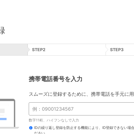
録
STEP
2
STEP
3
携帯電話番号を入力
スムーズに登録するために、携帯電話を手元に用
数字11桁、ハイフンなしで入力
IDの繰り返し登録を防止する機能により、ID登録できない場
ださい。