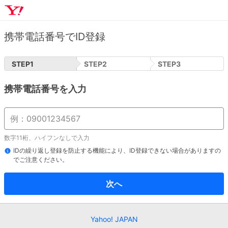
携帯電話番号でID登録
STEP
1
STEP
2
STEP
3
携帯電話番号を入力
数字11桁、ハイフンなしで入力
IDの繰り返し登録を防止する機能により、ID登録できない場合がありますの
でご注意ください。
次へ
Yahoo! JAPAN