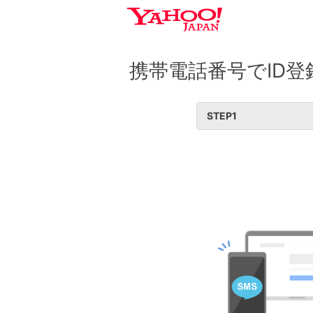
携帯電話番号でID登
STEP
1