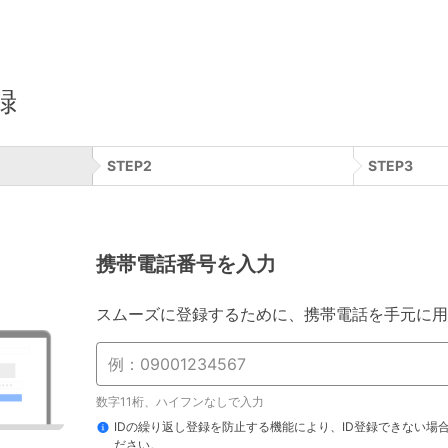
録
STEP
2
STEP
3
携帯電話番号を入力
スムーズに登録するために、携帯電話を手元に用
数字11桁、ハイフンなしで入力
IDの繰り返し登録を防止する機能により、ID登録できない場
ださい。